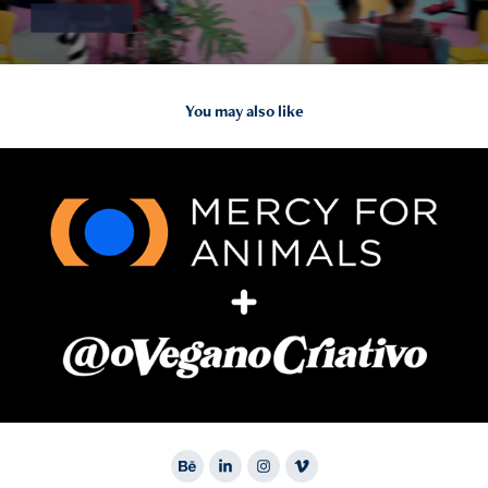
You may also like
MFA + @oveganocriativo